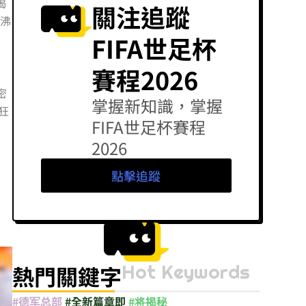
揭
關注追蹤
都沸
FIFA世足杯
賽程2026
密
掌握新知識，掌握
狂
FIFA世足杯賽程
2026
點擊追蹤
Hot Keywords
熱門關鍵字
#德军总部
#全新篇章即
#将揭秘