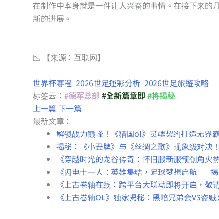
在制作中本身就是一件让人兴奋的事情。在接下来的
新的进展。
📉 【来源：互联网】
世界杯赛程
2026世足運彩分析
2026世足旅遊攻略
标签云：
#德军总部
#全新篇章即
#将揭秘
上一篇
下一篇
最新文章：
解锁战力巅峰！《猎国ol》灵魂契约打造无界
揭秘：《小丑牌》与《丝绸之歌》现象级对决
《穿越时光的龙谷传奇：怀旧服新服预创角火
《闪电十一人：英雄集结，足球梦想启航——
《上古卷轴在线：跨平台大联动即将开启，敬
《上古卷轴OL》独家揭秘：黑暗兄弟会VS盗贼