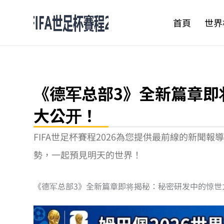
跳
至
首頁
世界
主
要
內
容
《德军总部3》全新篇章即
大公开！
FIFA世足杯賽程2026為您提供最前線的新
勢，一起預見明天的世界！
《德军总部3》全新篇章即将揭秘：秘密研发中的惊世