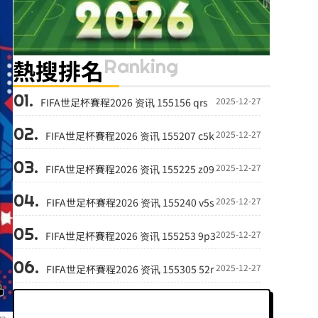
Ranking
熱搜排名
2025-12-27
FIFA世足杯賽程2026 资讯 155156 qrs
2025-12-27
FIFA世足杯賽程2026 资讯 155207 c5k
2025-12-27
FIFA世足杯賽程2026 资讯 155225 z09
2025-12-27
FIFA世足杯賽程2026 资讯 155240 v5s
2025-12-27
FIFA世足杯賽程2026 资讯 155253 9p3
2025-12-27
FIFA世足杯賽程2026 资讯 155305 52r