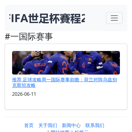
#一国际赛事
推荐 足球攻略周一国际赛事前瞻：荷兰对阵乌兹别
克斯坦攻略
2026-06-11
首页
关于我们
新闻中心
联系我们