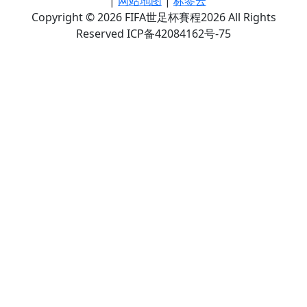
|
网站地图
|
标签云
Copyright © 2026 FIFA世足杯賽程2026 All Rights
Reserved ICP备42084162号-75