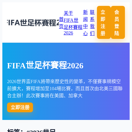
新
联
立
会
关于
首
闻
系
即
员
FIFA世
页
中
我
注
登
足杯賽程
2026
心
们
册
陆
FIFA世足杯賽程2026
2026世界盃FIFA將帶來歷史性的變革，不僅賽事規模空
前擴大，賽程增加至104場比賽，而且首次由北美三國聯
合主辦！此次賽事將在美國、加拿大
立即注册