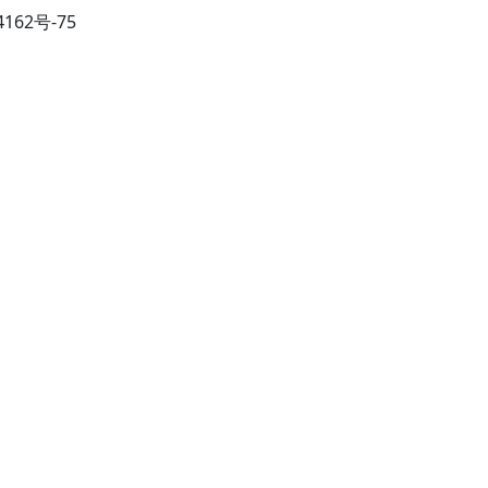
4162号-75