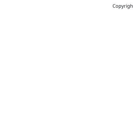
Copyrig