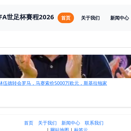
IFA世足杯賽程2026
首页
关于我们
新闻中心
：格林伍德转会罗马，马赛索价5000万欧元，斯基拉独家
首页
关于我们
新闻中心
联系我们
|
网站地图
|
标签云