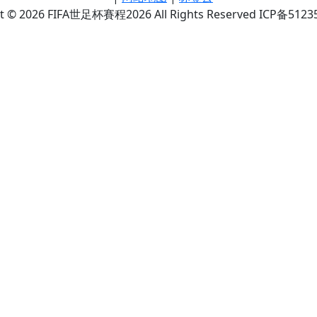
ht © 2026 FIFA世足杯賽程2026 All Rights Reserved ICP备5123