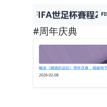
F
#周年庆典
畅游《燃烧的远征》周年庆典，揭秘地
2026-02-08