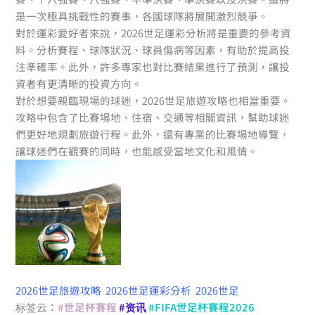
是一次極具挑戰性的賽事，各國球隊將展開激烈競爭。
對於運彩愛好者來說，2026世足運彩分析將是重要的參考資
料。分析賽程、球隊狀況、球員傷病等因素，有助於提高投
注準確率。此外，許多專家也對比賽結果進行了預測，讓投
資者有更清晰的投資方向。
對於想要親臨現場的球迷，2026世足旅遊攻略也相當重要。
攻略中包含了比賽場地、住宿、交通等相關資訊，幫助球迷
們更好地規劃旅遊行程。此外，還有專業的比賽場地導覽，
讓球迷們在觀賽的同時，也能感受當地文化和風情。
2026世足旅遊攻略
2026世足運彩分析
2026世足
标签云：
#世足杯賽程
#资讯
#FIFA世足杯賽程2026