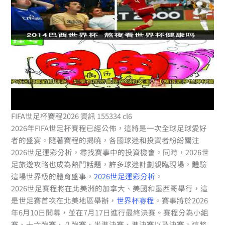
FIFA世足杯賽程2026 資訊 155334 cl6
2026年FIFA世足杯賽程已經公佈，這將是一次全球足球愛好
者的盛宴。隨著賽程的揭曉，各國球迷和投資者紛紛關注
2026世足運彩分析，尋找賽事中的投資機會。同時，2026世
足旅遊攻略也成為熱門話題，許多球迷計劃親臨現場，體驗
這場世界級的體育盛事，
2026世足運彩分析
。
2026世足賽程將在北美洲的加拿大、美國和墨西哥舉行，這
是世足賽首次在北美地區舉辦，
世界杯赛程
。賽事將於2026
年6月10日開幕，並在7月17日進行最終決賽。賽程分為小組
賽、十六強賽、八強賽、半準決賽、準決賽以及決賽。這將