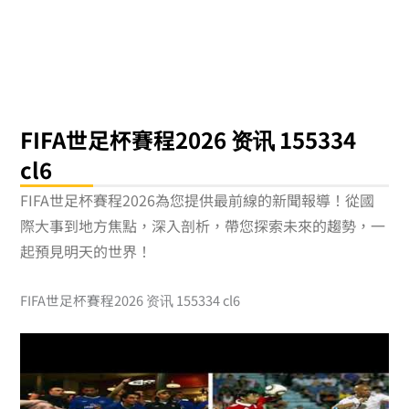
跳
至
主
要
內
容
FIFA世足杯賽程2026 资讯 155334
cl6
FIFA世足杯賽程2026為您提供最前線的新聞報導！從國
際大事到地方焦點，深入剖析，帶您探索未來的趨勢，一
起預見明天的世界！
FIFA世足杯賽程2026 资讯 155334 cl6