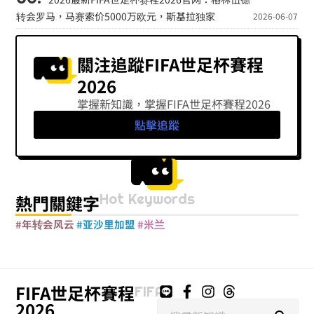
转会罗马，马赛索价5000万欧元，斯基拉独家
2026-06-07
關注追蹤FIFA世足杯賽程
2026
掌握新知識，掌握FIFA世足杯賽程2026
點擊追蹤
Hot Keywords
熱門關鍵字
#年转会风云
#亚沙里加盟
#米兰
FIFA世足杯賽程
FIFA
2026
搜