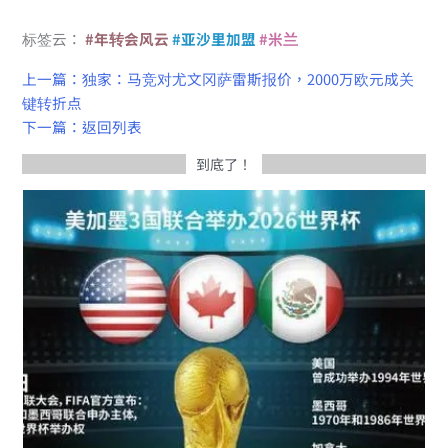
标签云：
#年转会风云
#亚沙里加盟
#米兰
上一篇：独家：马竞对尤文冈萨雷斯报价，2000万欧元成关
键转折点
下一篇：返回列表
到底了！