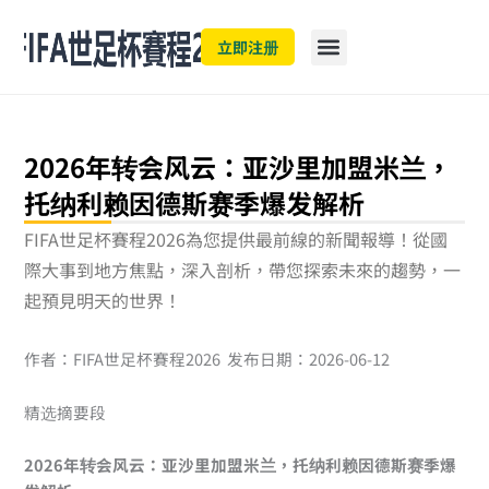
跳
至
立即注册
主
要
內
容
2026年转会风云：亚沙里加盟米兰，
托纳利赖因德斯赛季爆发解析
FIFA世足杯賽程2026為您提供最前線的新聞報導！從國
際大事到地方焦點，深入剖析，帶您探索未來的趨勢，一
起預見明天的世界！
作者：FIFA世足杯賽程2026 发布日期：2026-06-12
精选摘要段
2026年转会风云：亚沙里加盟米兰，托纳利赖因德斯赛季爆