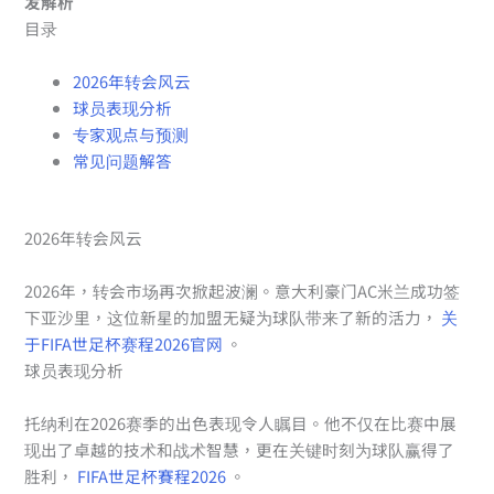
发解析
目录
2026年转会风云
球员表现分析
专家观点与预测
常见问题解答
2026年转会风云
2026年，转会市场再次掀起波澜。意大利豪门AC米兰成功签
下亚沙里，这位新星的加盟无疑为球队带来了新的活力，
关
于FIFA世足杯赛程2026官网
。
球员表现分析
托纳利在2026赛季的出色表现令人瞩目。他不仅在比赛中展
现出了卓越的技术和战术智慧，更在关键时刻为球队赢得了
胜利，
FIFA世足杯賽程2026
。