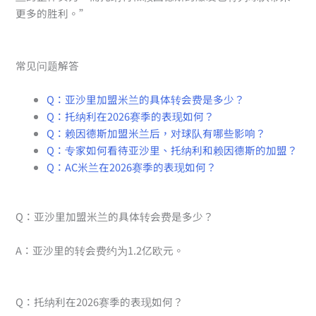
更多的胜利。”
常见问题解答
Q：亚沙里加盟米兰的具体转会费是多少？
Q：托纳利在2026赛季的表现如何？
Q：赖因德斯加盟米兰后，对球队有哪些影响？
Q：专家如何看待亚沙里、托纳利和赖因德斯的加盟？
Q：AC米兰在2026赛季的表现如何？
Q：亚沙里加盟米兰的具体转会费是多少？
A：亚沙里的转会费约为1.2亿欧元。
Q：托纳利在2026赛季的表现如何？