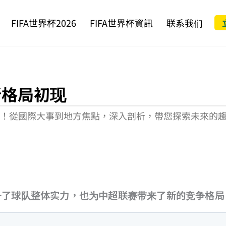
FIFA世界杯2026
FIFA世界杯資訊
联系我们
新格局初现
聞報導！從國際大事到地方焦點，深入剖析，帶您探索未來的
升了球队整体实力，也为中超联赛带来了新的竞争格局