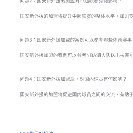
问题2：国安新外援的加盟对中超联赛有何影响？
国安新外援的加盟将提升中超联赛的整体水平，加剧
问题3：国安新外援加盟的案例可以参考哪些体育赛事
国安新外援加盟的案例可以参考NBA湖人队送出拉塞
问题4：国安新外援加盟后，对国内球员有何影响？
国安新外援的加盟将促进国内球员之间的交流，有助