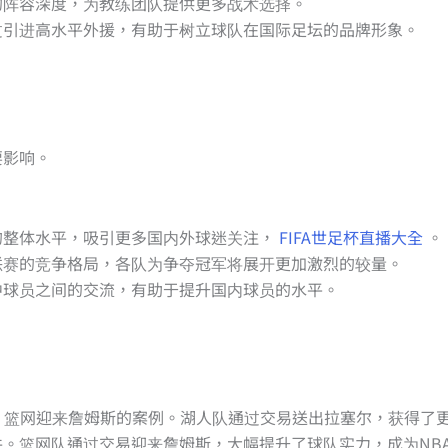
的阵容深度，为教练团队提供更多战术选择。
过引进高水平外援，有助于树立球队在国际足坛的品牌形象。
要影响。
的整体水平，吸引更多国内外球迷关注，
FIFA世足杯直播大全
。
联赛的竞争格局，各队为争夺冠军将展开更加激烈的较量。
中球员之间的交流，有助于提升国内球员的水平。
，篮网迎来詹姆斯的案例。湖人队通过交易送出拉塞尔，获得了
。篮网队通过交易迎来詹姆斯，大幅提升了球队实力，成为NB