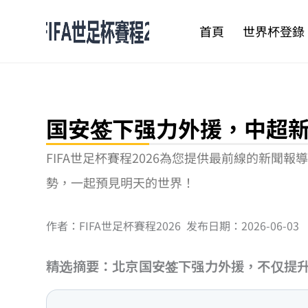
跳
至
首頁
世界杯登錄
主
要
內
容
国安签下强力外援，中超
FIFA世足杯賽程2026為您提供最前線的新
勢，一起預見明天的世界！
作者：FIFA世足杯賽程2026 发布日期：2026-06-03
精选摘要：北京国安签下强力外援，不仅提