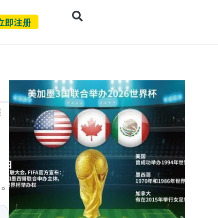
立即注册
趨
。