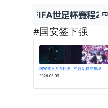
F
#国安签下强
国安签下强力外援，中超新格局初现
2026-06-03