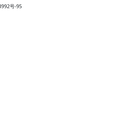
3992号-95