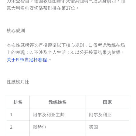
力荣登榜首。德国教练图赫尔凭借其独特气质跻身前四，而
意大利名帅安切洛蒂则排在第27位。
核心规则
本次性感榜评选严格遵循以下核心规则：1. 仅考虑教练在场
上的表现；2. 不涉及个人生活；3. 以公开投票结果为依据，
关于FIFA世足杯赛程
。
性感榜对比
排名
教练姓名
国家
1
阿尔及利亚主帅
阿尔及利亚
2
图赫尔
德国