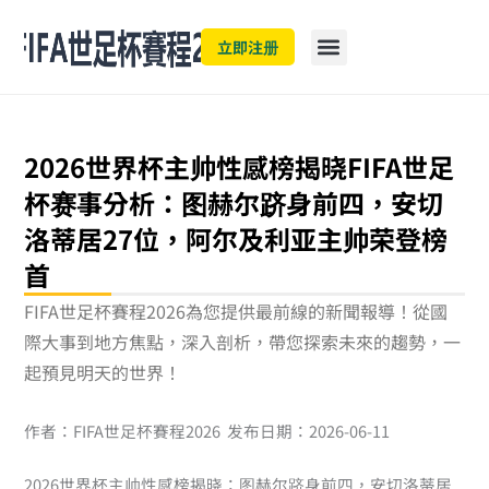
跳
至
立即注册
主
要
內
容
2026世界杯主帅性感榜揭晓FIFA世足
杯赛事分析：图赫尔跻身前四，安切
洛蒂居27位，阿尔及利亚主帅荣登榜
首
FIFA世足杯賽程2026為您提供最前線的新聞報導！從國
際大事到地方焦點，深入剖析，帶您探索未來的趨勢，一
起預見明天的世界！
作者：FIFA世足杯賽程2026 发布日期：2026-06-11
2026世界杯主帅性感榜揭晓：图赫尔跻身前四，安切洛蒂居