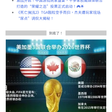
激战开启！中国游戏玩家盛宴，十多家权威媒体联合
打造的“荣耀之选”投票正式启动！🎮🌟
《死亡搁浅2》TGA颗粒空手而归，杰夫遭玩家现场
“尿点”调侃大揭秘！
到底了！