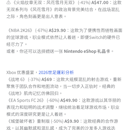
⚠️ 《火焰纹章无双：风花雪月无双》 (-41%)
A$47.00
：这款
无双系列与《风花雪月》的政治背景完美结合，在战场混乱
之际，角色刻画更是出人意表。
《NBA 2K26》 (-67%)
A$29.90
：这款为了便携性而牺牲画面
的篮球游戏，职业模式依然让人着迷，即便Switch的硬件已
经尽力了。
或者，你还可以选择赠送一张
Nintendo eShop 礼品卡
。
Xbox 优惠盛宴，
2026世足運彩分析
《战地 6》 (-37%)
A$69
：这款大规模混乱的射击游戏，重新
聚焦于团队合作和地图流动，当一切步入正轨时，经典的
《战地》肌肉记忆仿佛回归。
《EA Sports FC 26》 (-60%)
A$49.90
：这款游戏以其华丽的
表现力和聪明的战术调整，继续统治着足球游戏市场，职业
模式的深度研究更是让人着迷。
《城堡破坏者》重制版 (-50%)
A$9.90
：这款经典的合作游
戏，以其幽默感和混乱感，成为了完美的沙发多人游戏选