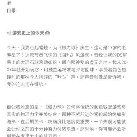
🎁
目录
💨
游戏史上的今天 🎂
今天，我要点起蜡烛，为《磁力球》庆生，这可是17岁的老
寿星了！这款节奏飞快的《祖玛》风游戏，曾经让我的DS屏
幕上的大理石球滚动如蛇，通向那神秘的虚无之地。我从20-
07年就开始玩它，用触控笔精准地弹射圆球，享受着颜色碰
撞时的那种令人陶醉的“咔哒”声，那声音就像是告诉我，
我的连击还在继续。
最让我难忘的是，《磁力球》如何将传统的颜色匹配游戏与
真实的物理力学完美结合。那种不断前进的紧迫感始终如影
随形，在后期关卡，精确度比速度更重要，一个失误可能就
会让你之前的十分钟努力付诸东流。那时候，你可能还会听
到我在家里发出的咒骂声。