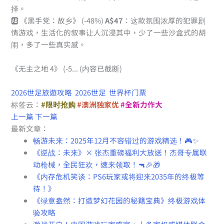
择。
🆎 《黑手党：故乡》 (-48%)
A$47
：这款氛围浓厚的犯罪剧
情游戏，生活化的叙事让人沉浸其中，少了一些沙盒式的胡
闹，多了一些真实感。
《无主之地 4》 (-5... (内容已截断)
2026世足旅遊攻略
2026世足
世界杯门票
标签云：
#限时抢购
#澳洲独家优
#全新力作大
上一篇
下一篇
最新文章：
畅游未来：2025年12月不容错过的游戏精选！🎮✨
《逆战：未来》× 张杰重磅福利大放送！杰哥专属联
动枪械，全民狂欢，速来领取！🔫🎉🎁
《内存危机笑谈：PS6玩家或将迎来2035年的终极等
待！》
《绿意盎然：打造梦幻花园的秘籍宝典》终极游戏体
验攻略