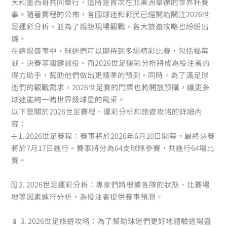
大和墨西哥共同舉行，這將是首次在北美洲舉辦的世界杯賽
事。隨著賽程的公佈，各國球迷和彩民已經開始關注2026世
足運彩分析，並為了親臨現場觀戰，各大旅遊攻略也紛紛出
爐。
在這場盛事中，球迷們可以期待到多場精彩比賽，包括揭幕
戰、決賽等關鍵戰役。而2026世足運彩分析將成為投注者的
得力助手，幫助他們做出更精準的預測。同時，為了滿足球
迷們的觀戰需求，2026世足賽的門票也將開放預購，讓更多
球迷能夠一睹世界級球星的風采。
以下是關於2026世足賽程、運彩分析和旅遊攻略的詳細內
容：
➗ 1. 2026世足賽程：賽事將於2026年6月10日開幕，最終決賽
將於7月17日進行。賽事將分為64支球隊參賽，共進行64場比
賽。
🗓️ 2. 2026世足運彩分析：專家們將根據各隊的狀態、比賽場
地等因素進行分析，為投注者提供賽事預測。
📱 3. 2026世足旅遊攻略：為了幫助球迷們更好地體驗這場盛