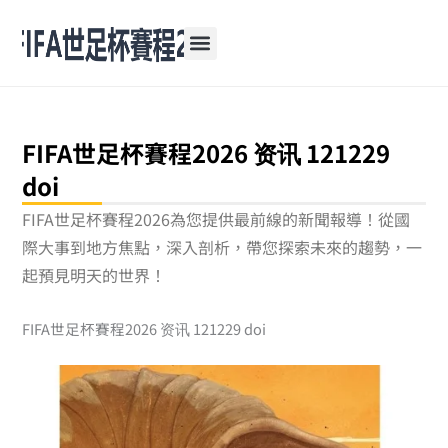
跳
至
主
要
內
容
FIFA世足杯賽程2026 资讯 121229
doi
FIFA世足杯賽程2026為您提供最前線的新聞報導！從國
際大事到地方焦點，深入剖析，帶您探索未來的趨勢，一
起預見明天的世界！
FIFA世足杯賽程2026 资讯 121229 doi