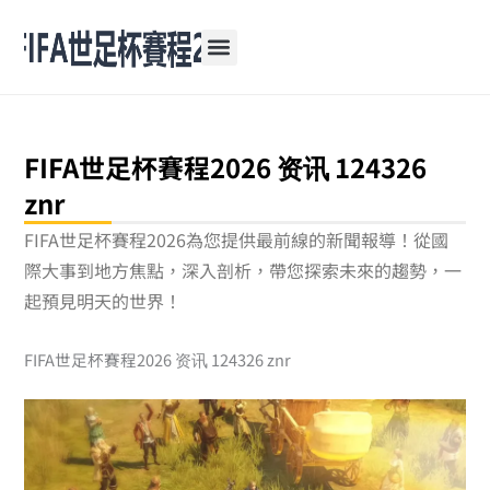
跳
至
主
要
內
容
FIFA世足杯賽程2026 资讯 124326
znr
FIFA世足杯賽程2026為您提供最前線的新聞報導！從國
際大事到地方焦點，深入剖析，帶您探索未來的趨勢，一
起預見明天的世界！
FIFA世足杯賽程2026 资讯 124326 znr