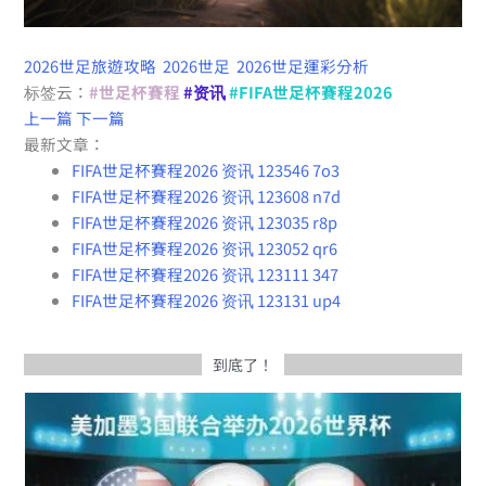
2026世足旅遊攻略
2026世足
2026世足運彩分析
标签云：
#世足杯賽程
#资讯
#FIFA世足杯賽程2026
上一篇
下一篇
最新文章：
FIFA世足杯賽程2026 资讯 123546 7o3
FIFA世足杯賽程2026 资讯 123608 n7d
FIFA世足杯賽程2026 资讯 123035 r8p
FIFA世足杯賽程2026 资讯 123052 qr6
FIFA世足杯賽程2026 资讯 123111 347
FIFA世足杯賽程2026 资讯 123131 up4
到底了！