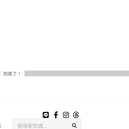
到底了！
搜
图