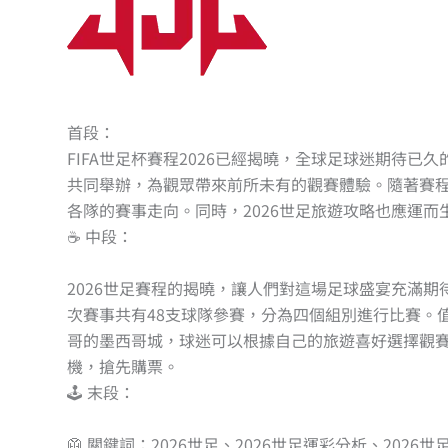
首段：
FIFA世足杯賽程2026已經揭曉，全球足球迷期待已
共同舉辦，為觀眾帶來前所未有的觀賽體驗。隨著賽程
各隊的賽事走向。同時，2026世足旅遊攻略也應運
☕ 中段：
2026世足賽程的揭曉，讓人們對這場足球盛宴充滿期待
次賽事共有48支球隊參賽，分為四個組別進行比賽。
哥的墨西哥城，球迷可以根據自己的旅遊喜好選擇觀
機，搶先購票。
🕹️ 末段：
🥼 關鍵詞：2026世足、2026世足運彩分析、20