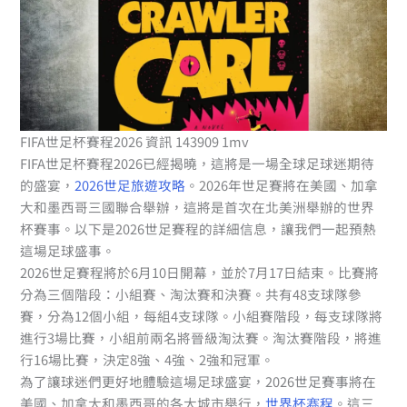
FIFA世足杯賽程2026 資訊 143909 1mv
FIFA世足杯賽程2026已經揭曉，這將是一場全球足球迷期待
的盛宴，
2026世足旅遊攻略
。2026年世足賽將在美國、加拿
大和墨西哥三國聯合舉辦，這將是首次在北美洲舉辦的世界
杯賽事。以下是2026世足賽程的詳細信息，讓我們一起預熱
這場足球盛事。
2026世足賽程將於6月10日開幕，並於7月17日結束。比賽將
分為三個階段：小組賽、淘汰賽和決賽。共有48支球隊參
賽，分為12個小組，每組4支球隊。小組賽階段，每支球隊將
進行3場比賽，小組前兩名將晉級淘汰賽。淘汰賽階段，將進
行16場比賽，決定8強、4強、2強和冠軍。
為了讓球迷們更好地體驗這場足球盛宴，2026世足賽事將在
美國、加拿大和墨西哥的各大城市舉行，
世界杯赛程
。這三