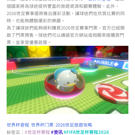
個國家將為球迷提供豐富的旅遊資源和觀賽體驗。此外，
2026世足賽事還將推出運彩活動，讓球迷們在欣賞比賽的同
時，也能夠體驗運彩的樂趣。
為了讓球迷們能夠順利購買2026世足賽事門票，官方已經開
啟了門票預售。球迷們可以通過官方網站或相關渠道購買門
票，並享受優惠政策。
世界杯赛程
世界杯门票
2026世足旅遊攻略
标签云：
#世足杯賽程
#资讯
#FIFA世足杯賽程2026