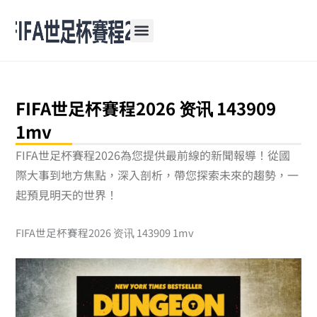
跳
至
主
要
內
容
FIFA世足杯賽程2026 资讯 143909
1mv
FIFA世足杯賽程2026為您提供最前線的新聞報導！從國
際大事到地方焦點，深入剖析，帶您探索未來的趨勢，一
起預見明天的世界！
FIFA世足杯賽程2026 资讯 143909 1mv