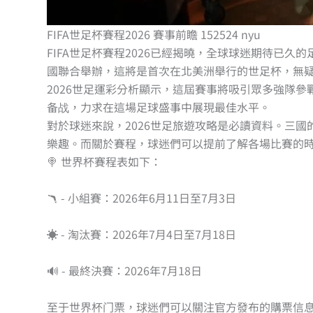
FIFA世足杯賽程2026 賽事前瞻 152524 nyu
FIFA世足杯賽程2026已經揭曉，全球球迷期待已久
國聯合舉辦，這將是首次在北美洲舉行的世足杯，無
2026世足運彩分析顯示，這屆賽事將吸引眾多強隊
备战，力求在這場足球盛事中展現最佳水平。
對於球迷來說，2026世足旅遊攻略是必讀資料。三
樂趣。而關於賽程，球迷們可以提前了解各場比賽的
🍭 世界杯賽程表如下：
🪃 - 小組賽：2026年6月11日至7月3日
☀️ - 淘汰賽：2026年7月4日至7月18日
🔊 - 最終決賽：2026年7月18日
至于世界杯门票，球迷們可以關注官方發布的購票信