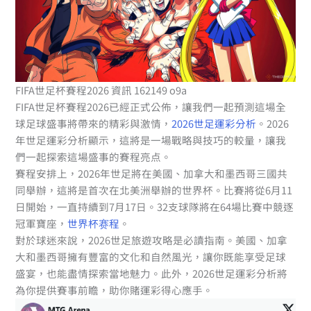
FIFA世足杯賽程2026 資訊 162149 o9a
FIFA世足杯賽程2026已經正式公佈，讓我們一起預測這場全
球足球盛事將帶來的精彩與激情，
2026世足運彩分析
。2026
年世足運彩分析顯示，這將是一場戰略與技巧的較量，讓我
們一起探索這場盛事的賽程亮点。
賽程安排上，2026年世足將在美國、加拿大和墨西哥三國共
同舉辦，這將是首次在北美洲舉辦的世界杯。比賽將從6月11
日開始，一直持續到7月17日。32支球隊將在64場比賽中競逐
冠軍寶座，
世界杯赛程
。
對於球迷來說，2026世足旅遊攻略是必讀指南。美國、加拿
大和墨西哥擁有豐富的文化和自然風光，讓你既能享受足球
盛宴，也能盡情探索當地魅力。此外，2026世足運彩分析將
為你提供賽事前瞻，助你賭運彩得心應手。