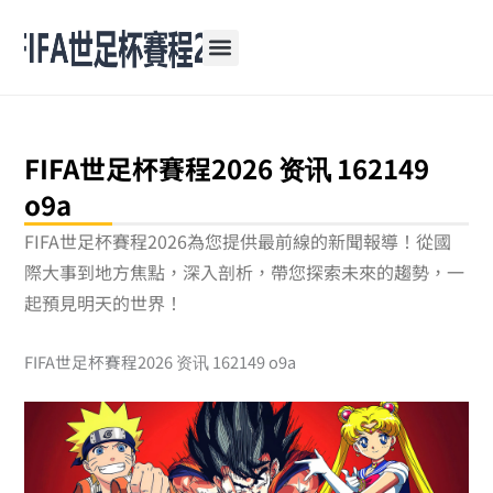
跳
至
主
要
內
容
FIFA世足杯賽程2026 资讯 162149
o9a
FIFA世足杯賽程2026為您提供最前線的新聞報導！從國
際大事到地方焦點，深入剖析，帶您探索未來的趨勢，一
起預見明天的世界！
FIFA世足杯賽程2026 资讯 162149 o9a