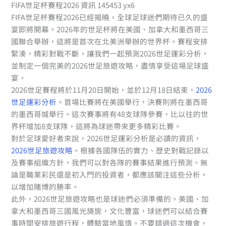
FIFA世足杯賽程2026 資訊 145453 yx6
FIFA世足杯賽程2026已經揭曉，全球足球迷們期待已久的盛
宴即將開幕。2026年的世足杯將在美國、加拿大和墨西哥三
國聯合舉辦，這將是首次在北美洲舉辦的世界杯。賽程安排
緊湊，精彩對戰不斷，讓我們一起預測2026世足運彩分析，
並制定一個完美的2026世足旅遊攻略，盡情享受這場足球盛
宴。
2026世足賽程將於11月20日開始，並於12月18日結束，
2026
世足運彩分析
。首場比賽將在美國舉行，決賽則將在墨西哥
的墨西哥城舉行。這次賽事將有48支球隊參賽，比以往的世
界杯增加8支球隊，這將為球迷帶來更多精彩比賽。
對於足球愛好者來說，2026世足運彩分析是必讀的資訊，
2026世足旅遊攻略
。根據各國隊伍的實力、歷史對戰記錄以
及賽事組織方針，我們可以對各隊的賽事結果進行預測。無
論是職業彩民還是初入門的投資者，都應該關注這些分析，
以增加賭博的勝率。
此外，2026世足旅遊攻略也是球迷們必須準備的。美國、加
拿大和墨西哥三國風光旖旎，文化豐富，球迷們可以結合賽
事時間安排旅遊行程，體驗當地風情。不要錯過這次機會，